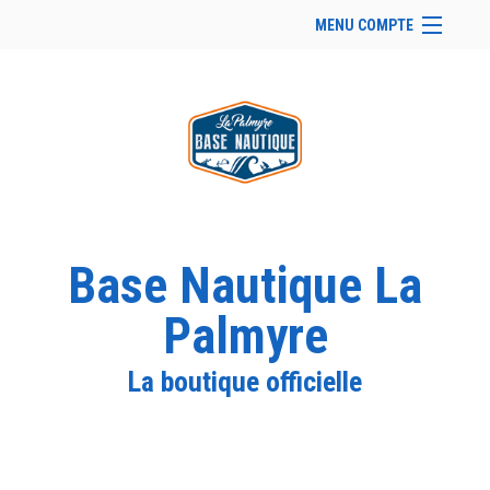
MENU COMPTE
Accueil
Site Web du club
Se connecter
Panier (
vide
)
Base Nautique La
Palmyre
La boutique officielle