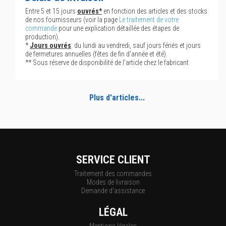
Entre 5 et 15 jours
ouvrés*
en fonction des articles et des stocks
de nos fournisseurs (voir la page
Le traitement de votre
commande
pour une explication détaillée des étapes de
production).
*
Jours ouvrés
: du lundi au vendredi, sauf jours fériés et jours
de fermetures annuelles (fêtes de fin d'année et été).
** Sous réserve de disponibilité de l'article chez le fabricant
Plus d'articles...
SERVICE CLIENT
Traitement des commandes
Modes de livraison
Demande d'assistance
LÉGAL