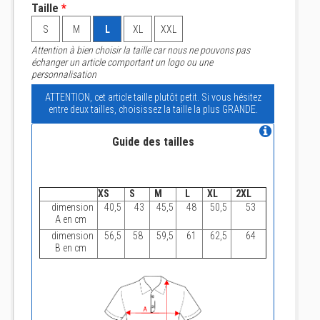
Taille
*
S
M
L
XL
XXL
Attention à bien choisir la taille car nous ne pouvons pas
échanger un article comportant un logo ou une
personnalisation
ATTENTION, cet article taille plutôt petit. Si vous hésitez
entre deux tailles, choisissez la taille la plus GRANDE.
Guide des tailles
XS
S
M
L
XL
2XL
dimension
40,5
43
45,5
48
50,5
53
A en cm
dimension
56,5
58
59,5
61
62,5
64
B en cm