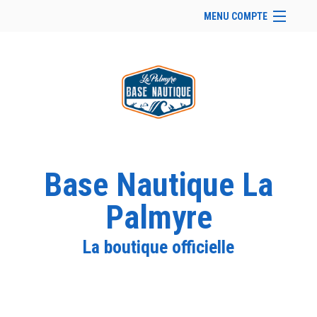
MENU COMPTE
Accueil
Site Web du club
Se connecter
Panier (
vide
)
Base Nautique La
Palmyre
La boutique officielle