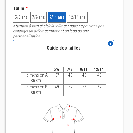
Taille
*
5/6 ans
7/8 ans
9/11 ans
12/14 ans
Attention à bien choisir la taille car nous ne pouvons pas
échanger un article comportant un logo ou une
personnalisation
Guide des tailles
5/6
7/8
9/11
12/14
dimension A
37
40
43
46
en cm
dimension B
49
52
57
62
en cm