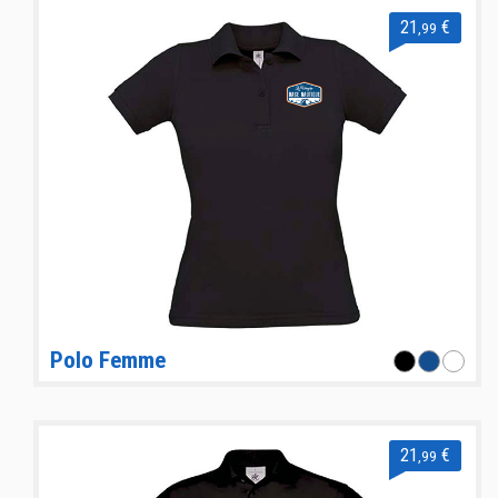
21
€
,99
Polo Femme
21
€
,99