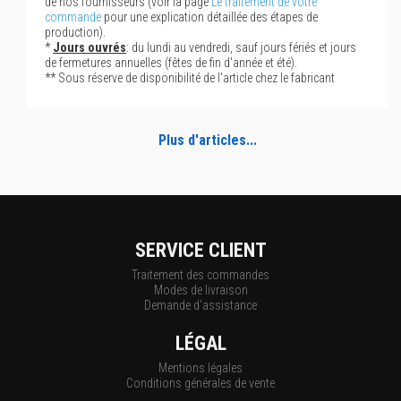
de nos fournisseurs (voir la page
Le traitement de votre
commande
pour une explication détaillée des étapes de
production).
*
Jours ouvrés
: du lundi au vendredi, sauf jours fériés et jours
de fermetures annuelles (fêtes de fin d'année et été).
** Sous réserve de disponibilité de l'article chez le fabricant
Plus d'articles...
SERVICE CLIENT
Traitement des commandes
Modes de livraison
Demande d'assistance
LÉGAL
Mentions légales
Conditions générales de vente