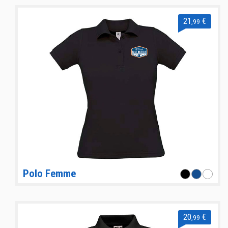
21
€
,99
Polo Femme
20
€
,99