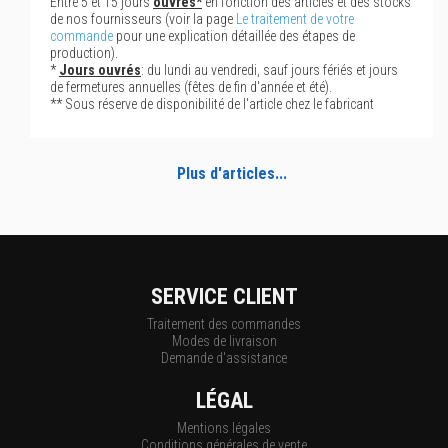
Entre 5 et 15 jours
ouvrés*
en fonction des articles et des stocks
de nos fournisseurs (voir la page
Le traitement de votre
commande
pour une explication détaillée des étapes de
production).
*
Jours ouvrés
: du lundi au vendredi, sauf jours fériés et jours
de fermetures annuelles (fêtes de fin d'année et été).
** Sous réserve de disponibilité de l'article chez le fabricant
Plus d'articles...
SERVICE CLIENT
Traitement des commandes
Modes de livraison
Demande d'assistance
LÉGAL
Mentions légales
Conditions générales de vente