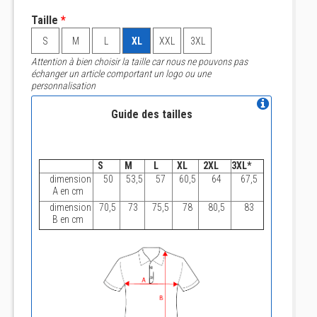
Taille
*
S
M
L
XL
XXL
3XL
Attention à bien choisir la taille car nous ne pouvons pas
échanger un article comportant un logo ou une
personnalisation
Guide des tailles
S
M
L
XL
2XL
3XL*
dimension
50
53,5
57
60,5
64
67,5
A en cm
dimension
70,5
73
75,5
78
80,5
83
B en cm