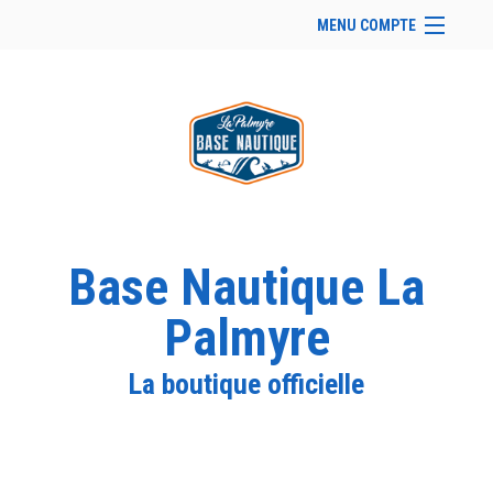
MENU COMPTE
Accueil
Site Web du club
Se connecter
Panier (
vide
)
Base Nautique La
Palmyre
La boutique officielle