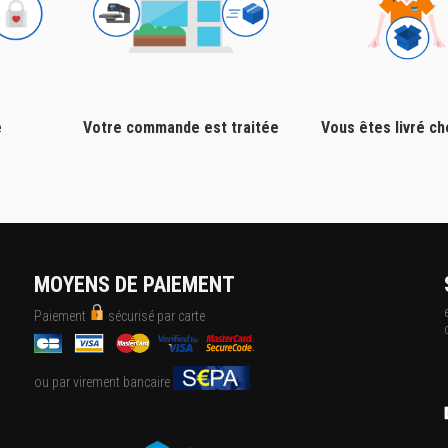
e
Votre commande est traitée
Vous êtes livré c
MOYENS DE PAIEMENT
Paiement
sécurisé par carte
ou par virement bancaire