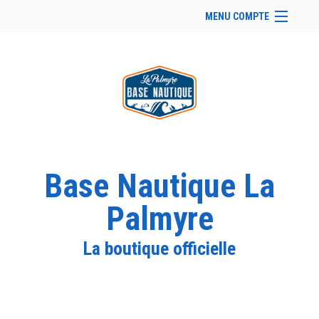
MENU COMPTE
Accueil
Site Web du club
Se connecter
Panier (
vide
)
Base Nautique La
Palmyre
La boutique officielle