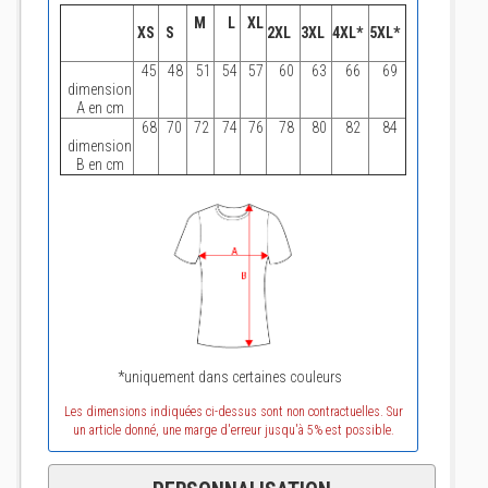
M
L
XL
XS
S
2XL
3XL
4XL*
5XL*
45
48
51
54
57
60
63
66
69
dimension
A en cm
68
70
72
74
76
78
80
82
84
dimension
B en cm
*uniquement dans certaines couleurs
Les dimensions indiquées ci-dessus sont non contractuelles. Sur
un article donné, une marge d'erreur jusqu'à 5% est possible.