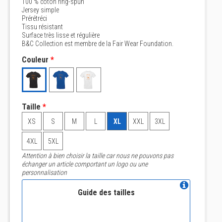
100 % coton ring-spun
Jersey simple
Prérétréci
Tissu résistant
Surface très lisse et régulière
B&C Collection est membre de la Fair Wear Foundation.
Couleur
*
Taille
*
XS
S
M
L
XL
XXL
3XL
4XL
5XL
Attention à bien choisir la taille car nous ne pouvons pas
échanger un article comportant un logo ou une
personnalisation
Guide des tailles