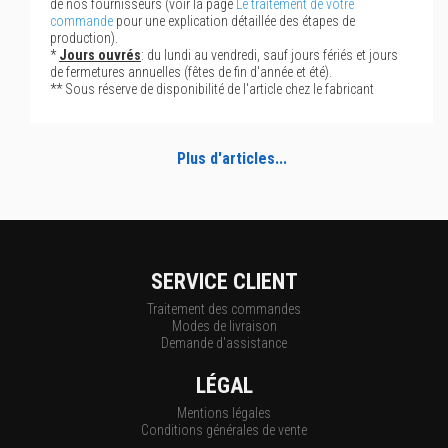
de nos fournisseurs (voir la page
Le traitement de votre
commande
pour une explication détaillée des étapes de
production).
*
Jours ouvrés
: du lundi au vendredi, sauf jours fériés et jours
de fermetures annuelles (fêtes de fin d'année et été).
** Sous réserve de disponibilité de l'article chez le fabricant
Plus d'articles...
SERVICE CLIENT
Traitement des commandes
Modes de livraison
Demande d'assistance
LÉGAL
Mentions légales
Conditions générales de vente