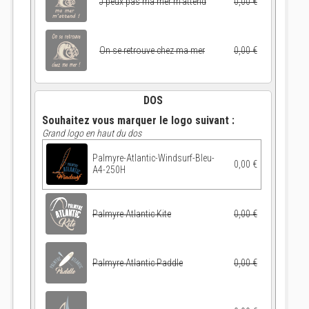
J'peux pas ma mer m'attend
0,00 €
On se retrouve chez ma mer
0,00 €
DOS
Souhaitez vous marquer le logo suivant :
Grand logo en haut du dos
Palmyre-Atlantic-Windsurf-Bleu-
0,00 €
A4-250H
Palmyre Atlantic Kite
0,00 €
Palmyre Atlantic Paddle
0,00 €