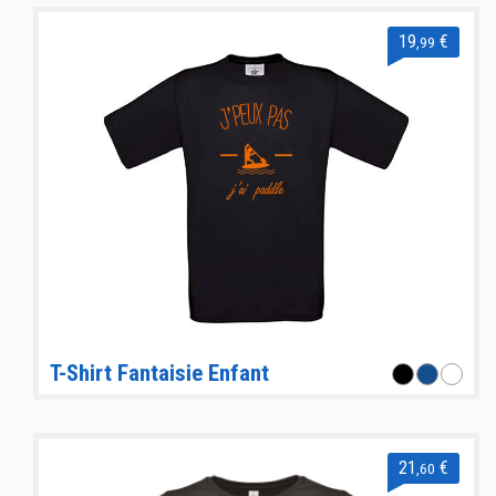
19
€
,99
T-Shirt Fantaisie Enfant
21
€
,60